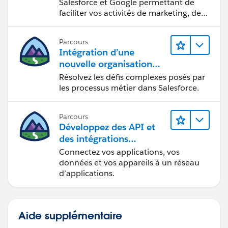
Salesforce et Google permettant de
faciliter vos activités de marketing, de
vente et d’analyse, ainsi que de
renforcer votre productivité.
Parcours
Intégration d’une
nouvelle organisation
commerciale
Résolvez les défis complexes posés par
les processus métier dans Salesforce.
Parcours
Développez des API et
des intégrations
formidables avec
Connectez vos applications, vos
MuleSoft
données et vos appareils à un réseau
d’applications.
Aide supplémentaire