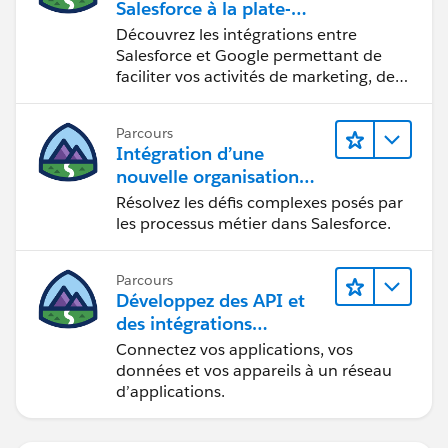
Salesforce à la plate-
forme Google
Découvrez les intégrations entre
Salesforce et Google permettant de
faciliter vos activités de marketing, de
vente et d’analyse, ainsi que de
renforcer votre productivité.
Parcours
Intégration d’une
nouvelle organisation
commerciale
Résolvez les défis complexes posés par
les processus métier dans Salesforce.
Parcours
Développez des API et
des intégrations
formidables avec
Connectez vos applications, vos
MuleSoft
données et vos appareils à un réseau
d’applications.