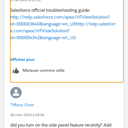
Salesforce official troubleshooting guide:
http://help.salesforce.com/apex/HTViewSolution?
id=000003640&language=en_US
http://help.salesforc
e.com/apex/HTViewSolution?
id=000004342&language=en_US
However, I installed MS VSTO 2010 Runtime x64 and I
Afficher plus
am finally able to enable SFO (with Add Emails
Marquer comme utile
button) in my MS OUtlook 2007, Window 7 64 bits
OS.
Refer here for download and installation:
https://success.salesforce.com/questionDetail?
Tiffany Chen
qid=a1X30000000KOeaEAG&sort=newest_oldest
26 mars 2013 à 03:04
did you turn on the side panel feature recently? Add