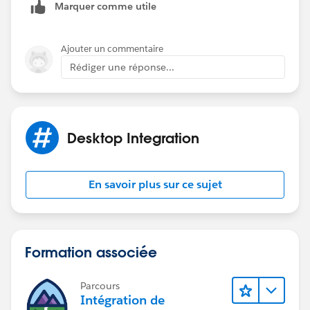
Marquer comme utile
button) in my MS OUtlook 2007, Window 7 64 bits
OS.
Ajouter un commentaire
Refer here for download and installation:
Rédiger une réponse...
https://success.salesforce.com/questionDetail?
qid=a1X30000000KOeaEAG&sort=newest_oldest
Desktop Integration
En savoir plus sur ce sujet
Formation associée
Parcours
Intégration de