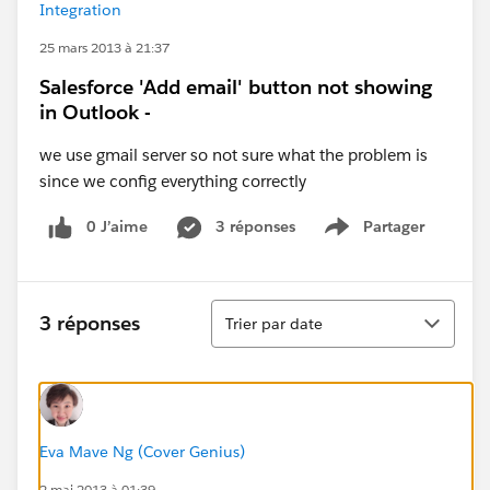
Integration
25 mars 2013 à 21:37
Salesforce 'Add email' button not showing
in Outlook -
we use gmail server so not sure what the problem is
since we config everything correctly
0 J’aime
3 réponses
Partager
Show menu
Tri
3 réponses
Trier par date
Eva Mave Ng (Cover Genius)
2 mai 2013 à 01:39