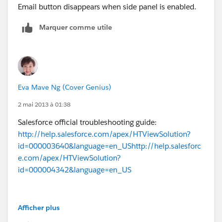
Email button disappears when side panel is enabled.
Marquer comme utile
Eva Mave Ng (Cover Genius)
2 mai 2013 à 01:38
Salesforce official troubleshooting guide:
http://help.salesforce.com/apex/HTViewSolution?
id=000003640&language=en_US
http://help.salesforc
e.com/apex/HTViewSolution?
id=000004342&language=en_US
However, I installed MS VSTO 2010 Runtime x64 and I
Afficher plus
am finally able to enable SFO (with Add Emails