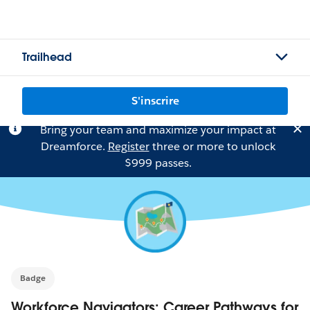
Trailhead
S'inscrire
Bring your team and maximize your impact at
Dreamforce.
Register
three or more to unlock
$999 passes.
Badge
Workforce Navigators: Career Pathways for