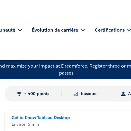
nauté
Évolution de carrière
Certifications
and maximize your impact at Dreamforce.
Register
three or m
passes.
+ 400 points
basique
A
Get to Know Tableau Desktop
Environ 5 min