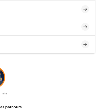
Incomplet
Incomplet
Incomplet
 min
es parcours