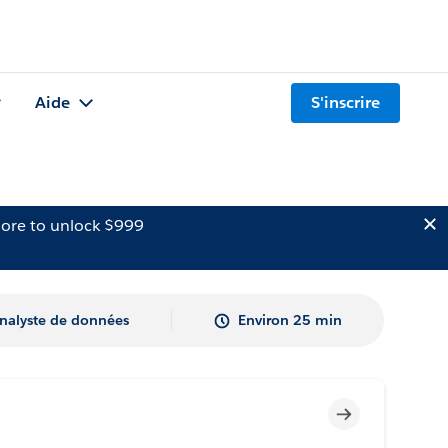
Aide
S'inscrire
ore to unlock $999
nalyste de données
Environ 25 min
Incomplet