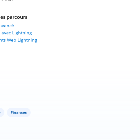
es parcours
avancé
 avec Lightning
nts Web Lightning
e
Finances