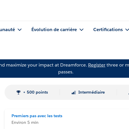
nauté
Évolution de carrière
Certifications
and maximize your impact at Dreamforce.
Register
three or m
passes.
+ 500 points
Intermédiaire
Premiers pas avec les tests
Environ 5 min