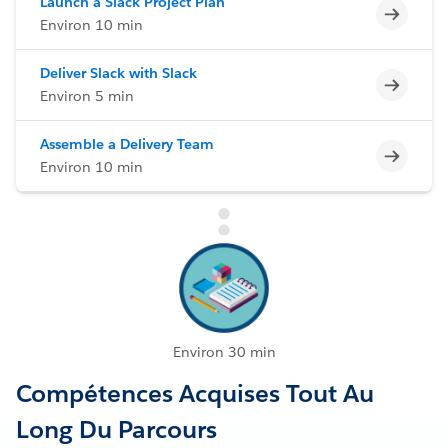
Launch a Slack Project Plan
Incomp
Environ 10 min
Deliver Slack with Slack
Incomp
Environ 5 min
Assemble a Delivery Team
Incomp
Environ 10 min
Environ 30 min
Compétences Acquises Tout Au
Long Du Parcours