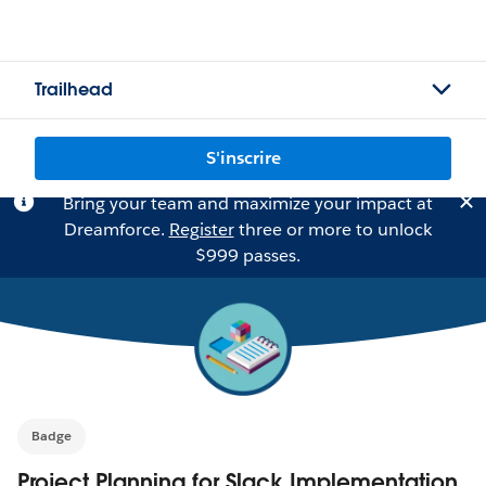
Trailhead
S'inscrire
Bring your team and maximize your impact at
Dreamforce.
Register
three or more to unlock
$999 passes.
Badge
Project Planning for Slack Implementation