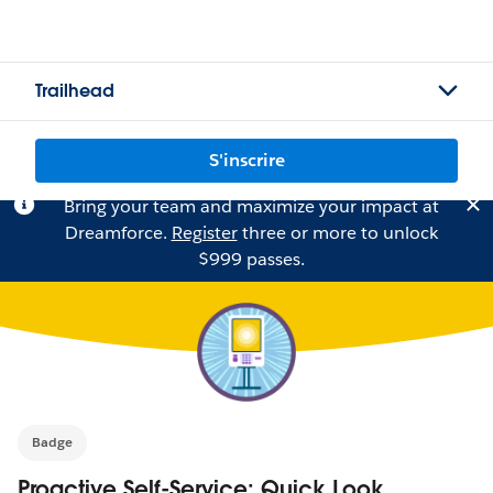
Trailhead
S'inscrire
Bring your team and maximize your impact at
Dreamforce.
Register
three or more to unlock
$999 passes.
Badge
Proactive Self-Service: Quick Look