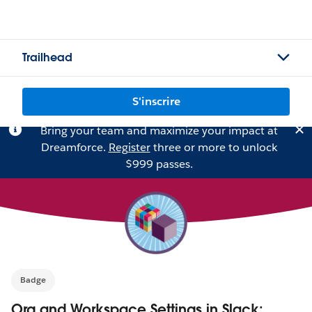
Trailhead
S'inscrire
Bring your team and maximize your impact at
Dreamforce.
Register
three or more to unlock
$999 passes.
Badge
Org and Workspace Settings in Slack: