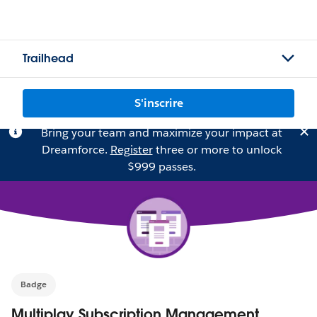
Trailhead
S'inscrire
Bring your team and maximize your impact at
Dreamforce.
Register
three or more to unlock
$999 passes.
Badge
Multiplay Subscription Management