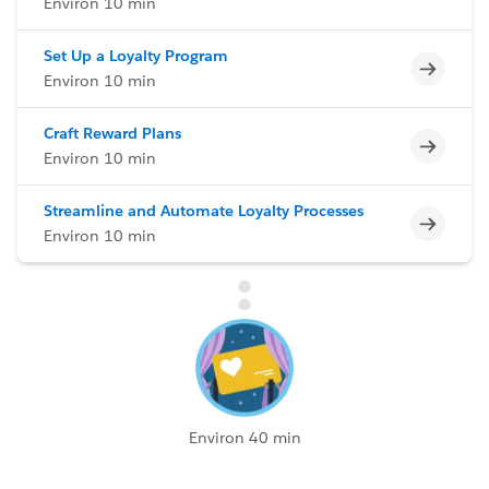
Environ 10 min
Set Up a Loyalty Program
Incomp
Environ 10 min
Craft Reward Plans
Incomp
Environ 10 min
Streamline and Automate Loyalty Processes
Incomp
Environ 10 min
Environ 40 min