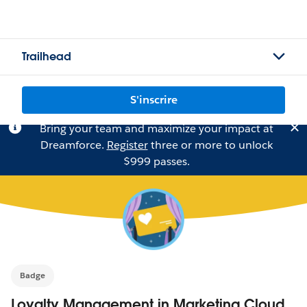
Trailhead
S'inscrire
Bring your team and maximize your impact at
Dreamforce.
Register
three or more to unlock
$999 passes.
Badge
Loyalty Management in Marketing Cloud