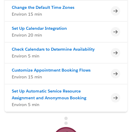
Change the Default Time Zones
Incomp
Environ 15 min
Set Up Calendar Integration
Incomp
Environ 20 min
Check Calendars to Determine Availability
Incomp
Environ 5 min
Customize Appointment Booking Flows
Incomp
Environ 15 min
Set Up Automatic Service Resource
Incomp
Assignment and Anonymous Booking
Environ 5 min