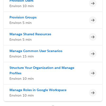
Provision Users
Incomp
Environ 10 min
Provision Groups
Incomp
Environ 5 min
Manage Shared Resources
Incomp
Environ 5 min
Manage Common User Scenarios
Incomp
Environ 15 min
Structure Your Organization and Manage
Incomp
Profiles
Environ 10 min
Manage Roles in Google Workspace
Incomp
Environ 10 min