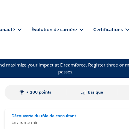
nauté
Évolution de carrière
Certifications
and maximize your impact at Dreamforce.
Register
three or m
passes.
+ 100 points
basique
Découverte du rôle de consultant
Environ 5 min