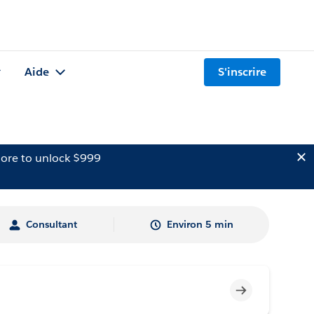
Aide
S'inscrire
ore to unlock $999
Consultant
Environ 5 min
Incomplet