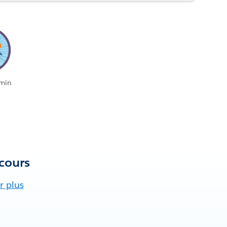
 min
cours
r plus