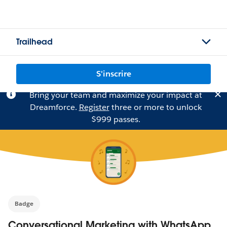
Trailhead
S'inscrire
Bring your team and maximize your impact at
Dreamforce.
Register
three or more to unlock
$999 passes.
Badge
Conversational Marketing with WhatsApp