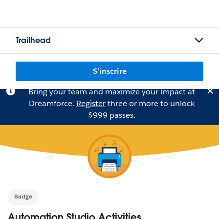
Trailhead
S'inscrire
Bring your team and maximize your impact at
Dreamforce.
Register
three or more to unlock
$999 passes.
Badge
Automation Studio Activities