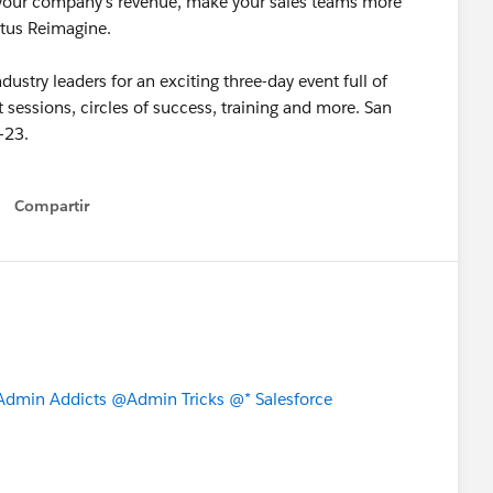
your company's revenue, make your sales teams more
pttus Reimagine.
ustry leaders for an exciting three-day event full of
 sessions, circles of success, training and more. San
-23.
Compartir
Show menu
dmin Addicts
@Admin Tricks
@* Salesforce