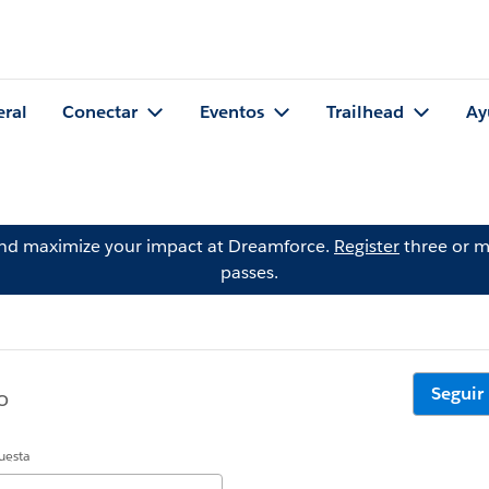
eral
Conectar
Eventos
Trailhead
Ay
and maximize your impact at Dreamforce.
Register
three or m
passes.
Seguir
o
uesta