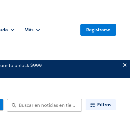
uda
Más
Registrarse
ore to unlock $999
Filtros