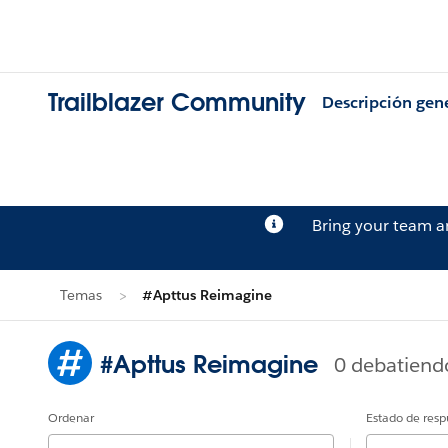
Trailblazer Community
Descripción gen
Bring your team 
Temas
#Apttus Reimagine
#Apttus Reimagine
0 debatiend
Ordenar
Estado de resp