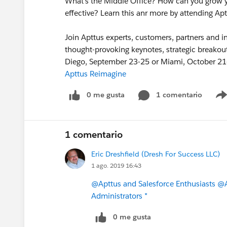
What's the Middle Office? How can you grow 
effective? Learn this anr more by attending A
Join Apttus experts, customers, partners and ind
thought-provoking keynotes, strategic breakout
Diego, September 23-25 or Miami, October 21
Apttus Reimagine
0 me gusta
1 comentario
1 comentario
Eric Dreshfield (Dresh For Success LLC)
1 ago. 2019 16:43
@Apttus and Salesforce Enthusiasts
@A
Administrators *
0 me gusta