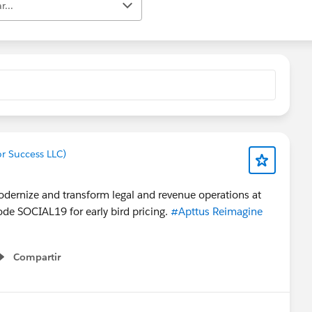
r...
or Success LLC)
dernize and transform legal and revenue operations at
de SOCIAL19 for early bird pricing.
#Apttus Reimagine
Compartir
Show menu