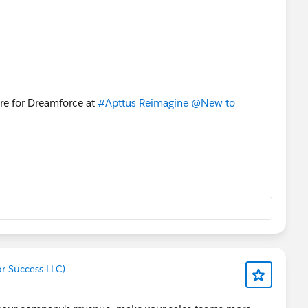
ore for Dreamforce at
#Apttus Reimagine
@New to
or Success LLC)