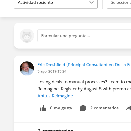
Actividad reciente
Selecciona
Formular una pregunta...
Eric Dreshfield (Principal Consultant en Dresh F
3 ago. 2019 13:24
Losing deals to manual processes? Learn to mo
Reimagine. Register by August 8 with promo co
Apttus Reimagine
0 me gusta
2 comentarios
2 comentarios