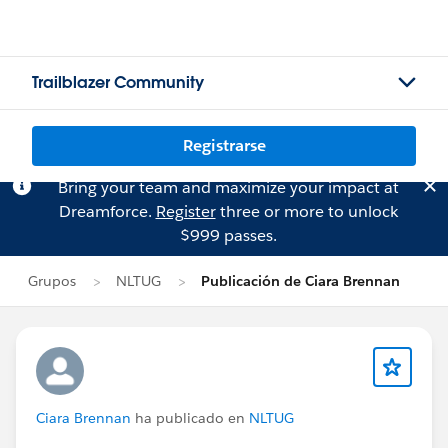
Trailblazer Community
Registrarse
Bring your team and maximize your impact at
Dreamforce.
Register
three or more to unlock
$999 passes.
Grupos
NLTUG
Publicación de Ciara Brennan
Ciara Brennan
ha publicado en
NLTUG