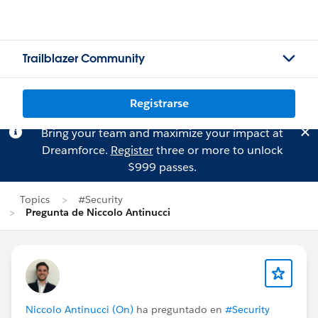
Trailblazer Community
Registrarse
Bring your team and maximize your impact at
Dreamforce.
Register
three or more to unlock
$999 passes.
Topics
#Security
Pregunta de Niccolo Antinucci
Niccolo Antinucci (On)
ha preguntado en
#Security