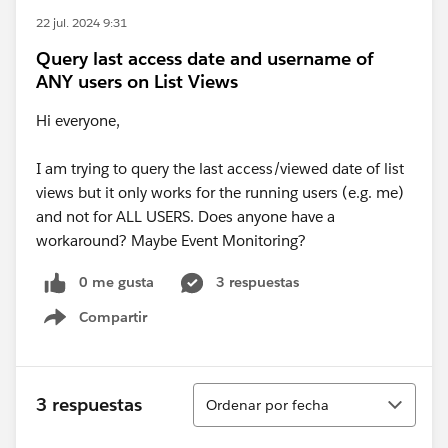
22 jul. 2024 9:31
Query last access date and username of
ANY users on List Views
Hi everyone,
I am trying to query the last access/viewed date of list
views but it only works for the running users (e.g. me)
and not for ALL USERS. Does anyone have a
workaround? Maybe Event Monitoring?
0 me gusta
3 respuestas
Compartir
Show menu
Ordenar
3 respuestas
Ordenar por fecha