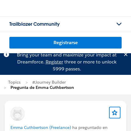
Trailblazer Community
Registrarse
Bring your team and maximize your impact at
Dreamforce.
Register
three or more to unlock
$999 passes.
Topics
#Journey Builder
Pregunta de Emma Cuthbertson
Emma Cuthbertson (Freelance)
ha preguntado en