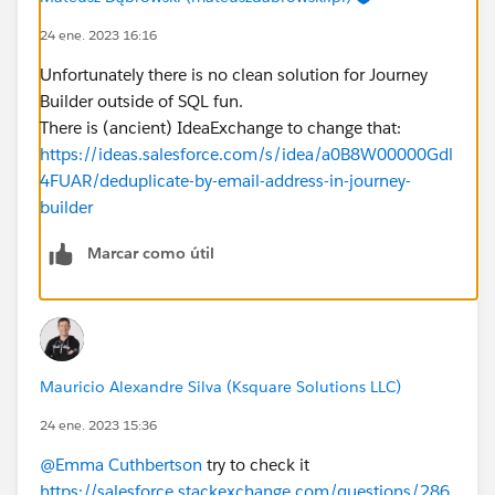
24 ene. 2023 16:16
Unfortunately there is no clean solution for Journey
Builder outside of SQL fun.
There is (ancient) IdeaExchange to change that:
https://ideas.salesforce.com/s/idea/a0B8W00000Gdl
4FUAR/deduplicate-by-email-address-in-journey-
builder
Marcar como útil
Mauricio Alexandre Silva (Ksquare Solutions LLC)
24 ene. 2023 15:36
@Emma Cuthbertson
try to check it
https://salesforce.stackexchange.com/questions/286