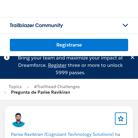
Trailblazer Community
Registrarse
Bring your team and maximize your impact at
Dreamforce.
Register
three or more to unlock
$999 passes.
Topics
#Trailhead Challenges
Pregunta de Parise Ravikiran
Parise Ravikiran (Cognizant Technology Solutions)
ha