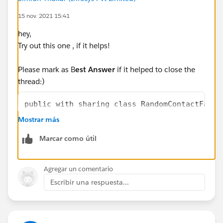
15 nov. 2021 15:41
hey,
Try out this one , if it helps!
Please mark as B
est Answer
if it helped to close the
thread:)
public with sharing class RandomContactFacto
{
Mostrar más
	public static List<Contact> generat
Marcar como útil
	{
		List<Contact> contacts = ne
		for( Integer i = 0; i < noO
Agregar un comentario
		{
Escribir una respuesta...
			Contact con = new 
			contacts.add( con );
		}