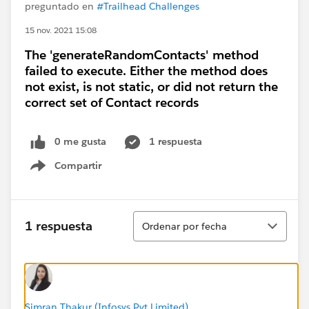
preguntado en
#Trailhead Challenges
15 nov. 2021 15:08
The 'generateRandomContacts' method
failed to execute. Either the method does
not exist, is not static, or did not return the
correct set of Contact records
0 me gusta
1 respuesta
Compartir
Show menu
Ordenar
1 respuesta
Ordenar por fecha
Simran Thakur (Infosys Pvt Limited)