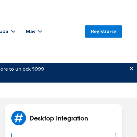
uda
Más
Registrarse
ore to unlock $999
Desktop Integration