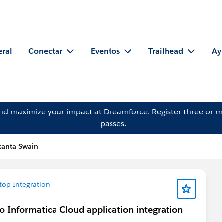
eral
Conectar
Eventos
Trailhead
Ay
and maximize your impact at Dreamforce.
Register
three or m
passes.
kanta Swain
top Integration
 Informatica Cloud application integration