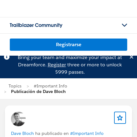
Trailblazer Community
Registrarse
Bring your team and maximize your impact at
Dreamforce.
Register
three or more to unlock
$999 passes.
Topics
#Important Info
Publicación de Dave Bloch
Dave Bloch
ha publicado en
#Important Info