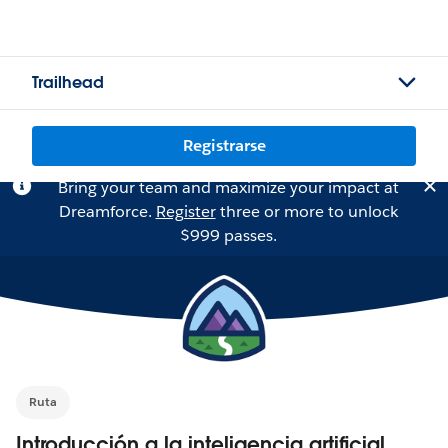
Trailhead
Registrarse
Bring your team and maximize your impact at
Dreamforce.
Register
three or more to unlock
$999 passes.
Ruta
Introducción a la inteligencia artificial