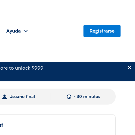
Ayuda
Registrarse
ore to unlock $999
Usuario final
~30 minutos
st