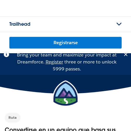
Trailhead
Registrarse
Bring your team and maximize your impact at
Dreamforce.
Register
three or more to unlock
$999 passes.
Ruta
Convertirse en un equipo que basa sus