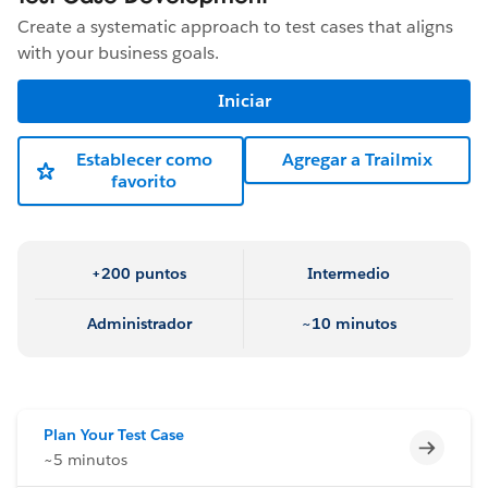
Create a systematic approach to test cases that aligns
with your business goals.
Iniciar
Establecer como
Agregar a Trailmix
favorito
+200 puntos
Intermedio
Administrador
~10 minutos
Plan Your Test Case
Incomp
~5 minutos