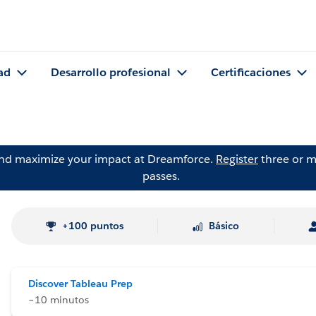
ad
Desarrollo profesional
Certificaciones
and maximize your impact at Dreamforce.
Register
three or m
passes.
+100 puntos
Básico
Discover Tableau Prep
~10 minutos