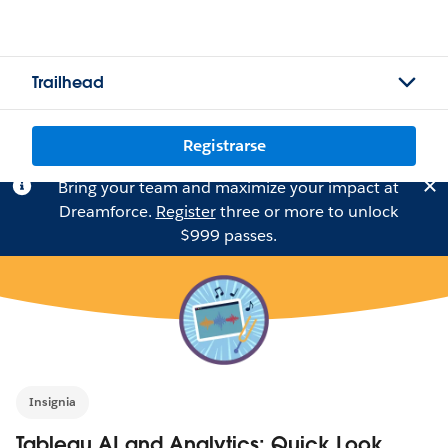
Trailhead
Registrarse
Bring your team and maximize your impact at
Dreamforce.
Register
three or more to unlock
$999 passes.
Insignia
Tableau AI and Analytics: Quick Look