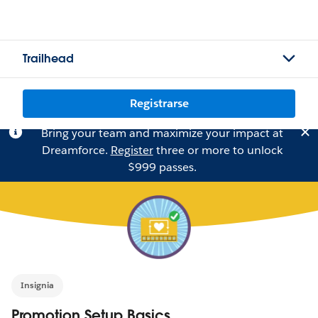
Trailhead
Registrarse
Bring your team and maximize your impact at
Dreamforce.
Register
three or more to unlock
$999 passes.
Insignia
Promotion Setup Basics