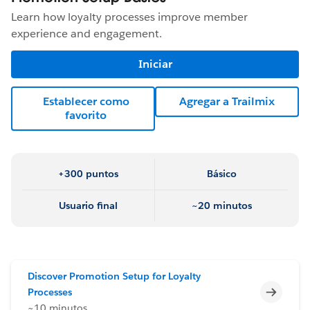
Learn how loyalty processes improve member
experience and engagement.
Iniciar
Establecer como
Agregar a Trailmix
favorito
+300 puntos
Básico
Usuario final
~20 minutos
Discover Promotion Setup for Loyalty
Incomp
Processes
~10 minutos