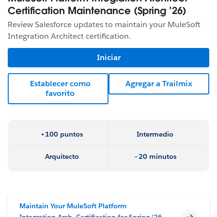
Certification Maintenance (Spring ’26)
Review Salesforce updates to maintain your MuleSoft
Integration Architect certification.
Iniciar
Establecer como
Agregar a Trailmix
favorito
+100 puntos
Intermedio
Arquitecto
~20 minutos
Maintain Your MuleSoft Platform
Incomp
Integration Arch. Certification for Spring ‘26