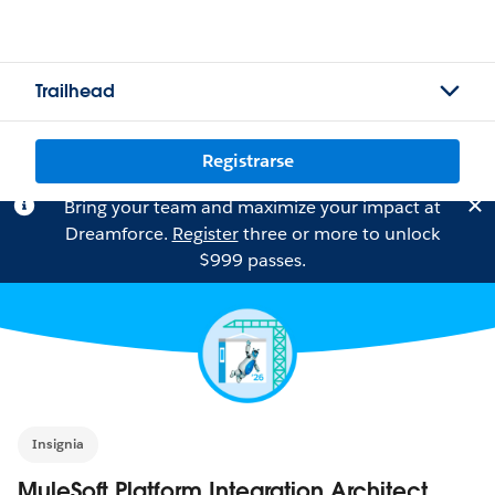
Trailhead
Registrarse
Bring your team and maximize your impact at
Dreamforce.
Register
three or more to unlock
$999 passes.
Insignia
MuleSoft Platform Integration Architect