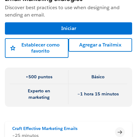
Discover best practices to use when designing and
sending an email.
Iniciar
Establecer como
Agregar a Trailmix
favorito
+500 puntos
Básico
Experto en
~1 hora 15 minutos
marketing
Craft Effective Marketing Emails
Incomp
~25 minutos