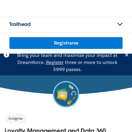
Trailhead
Registrarse
Bring your team and maximize your impact at
Dreamforce.
Register
three or more to unlock
$999 passes.
Insignia
Loyalty Management and Data 360