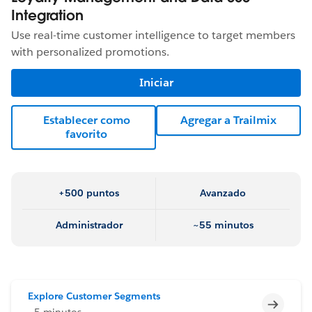
Integration
Use real-time customer intelligence to target members
with personalized promotions.
Iniciar
Establecer como
Agregar a Trailmix
favorito
+500 puntos
Avanzado
Administrador
~55 minutos
Explore Customer Segments
Incomp
~5 minutos