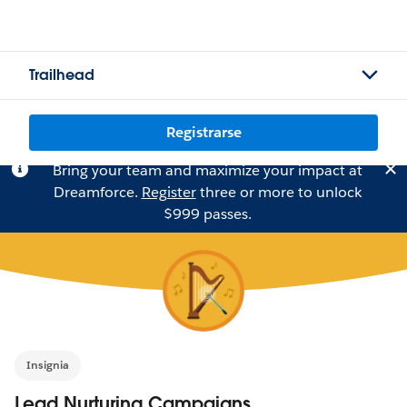
Trailhead
Registrarse
Bring your team and maximize your impact at
Dreamforce.
Register
three or more to unlock
$999 passes.
Insignia
Lead Nurturing Campaigns