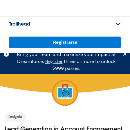
Trailhead
Registrarse
Bring your team and maximize your impact at
Dreamforce.
Register
three or more to unlock
$999 passes.
Insignia
Lead Generation in Account Engagement