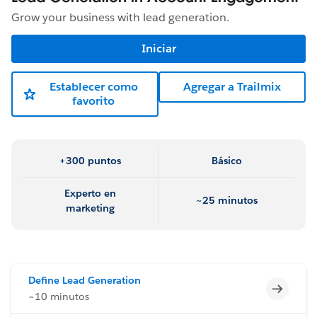
Grow your business with lead generation.
Iniciar
Establecer como
Agregar a Trailmix
favorito
+300 puntos
Básico
Experto en
~25 minutos
marketing
Define Lead Generation
Incomp
~10 minutos