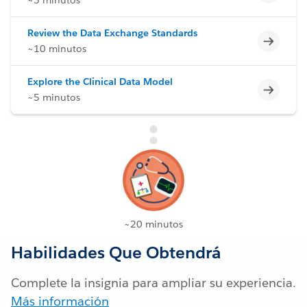
Review the Data Exchange Standards
Incomp
~10 minutos
Explore the Clinical Data Model
Incomp
~5 minutos
~20 minutos
Habilidades Que Obtendrá
Complete la insignia para ampliar su experiencia.
Más información