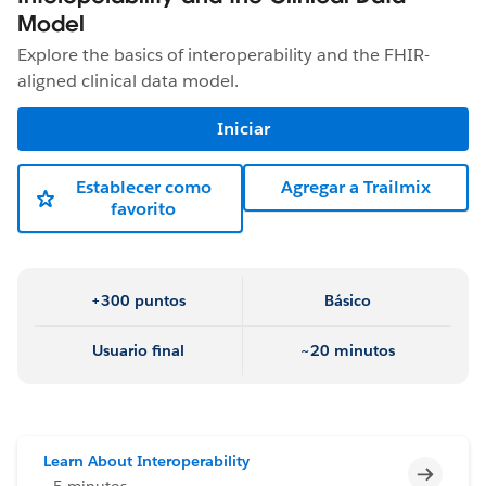
Model
Explore the basics of interoperability and the FHIR-
aligned clinical data model.
Iniciar
Establecer como
Agregar a Trailmix
favorito
+300 puntos
Básico
Usuario final
~20 minutos
Learn About Interoperability
Incomp
~5 minutos