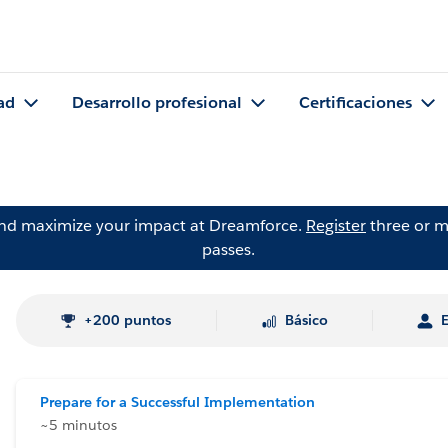
ad
Desarrollo profesional
Certificaciones
and maximize your impact at Dreamforce.
Register
three or m
passes.
+200 puntos
Básico
Prepare for a Successful Implementation
~5 minutos