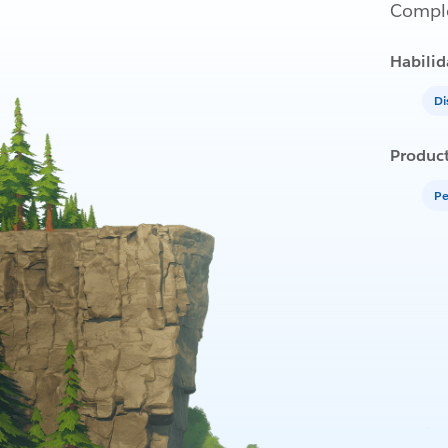
Comple
Habilid
Di
Produc
Pe