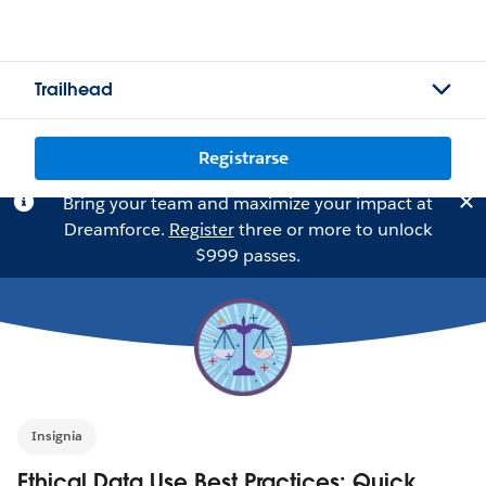
Trailhead
Registrarse
Bring your team and maximize your impact at
Dreamforce.
Register
three or more to unlock
$999 passes.
Insignia
Ethical Data Use Best Practices: Quick