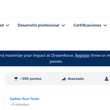
ad
Desarrollo profesional
Certificaciones
and maximize your impact at Dreamforce.
Register
three or m
passes.
+300 puntos
Avanzado
Gather Your Tools
~5 minutos