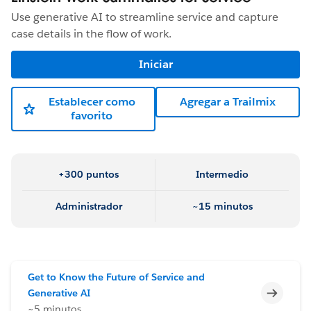
Use generative AI to streamline service and capture
case details in the flow of work.
Iniciar
Establecer como
Agregar a Trailmix
favorito
+300 puntos
Intermedio
Administrador
~15 minutos
Get to Know the Future of Service and
Incomp
Generative AI
~5 minutos