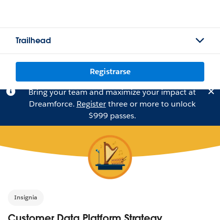
Trailhead
Registrarse
Bring your team and maximize your impact at
Dreamforce.
Register
three or more to unlock
$999 passes.
Insignia
Customer Data Platform Strategy