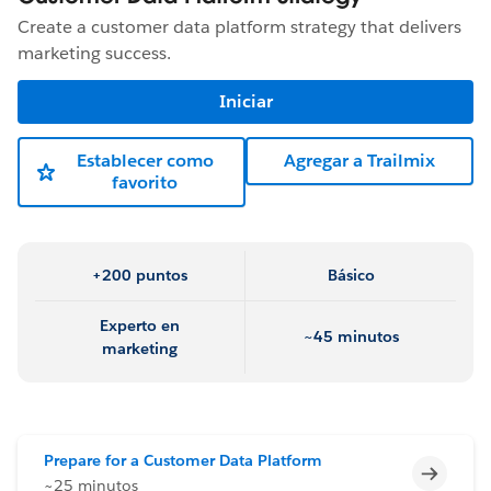
Create a customer data platform strategy that delivers
marketing success.
Iniciar
Establecer como
Agregar a Trailmix
favorito
+200 puntos
Básico
Experto en
~45 minutos
marketing
Prepare for a Customer Data Platform
Incomp
~25 minutos