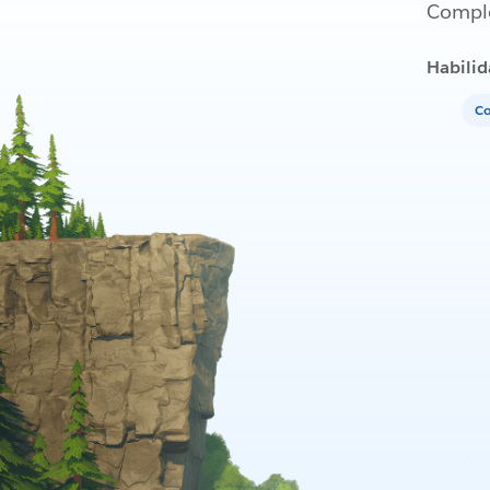
Comple
Habilid
Co