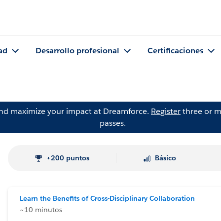
ad
Desarrollo profesional
Certificaciones
and maximize your impact at Dreamforce.
Register
three or m
passes.
+200 puntos
Básico
Learn the Benefits of Cross-Disciplinary Collaboration
~10 minutos