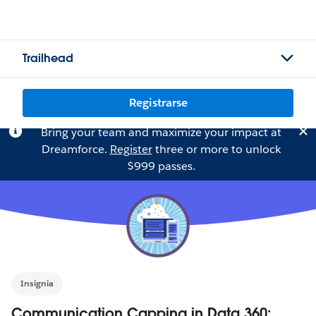
Trailhead
Registrarse
Bring your team and maximize your impact at
Dreamforce.
Register
three or more to unlock
$999 passes.
Insignia
Communication Capping in Data 360: