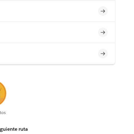
Incompleto
Incompleto
Incompleto
tos
iguiente ruta