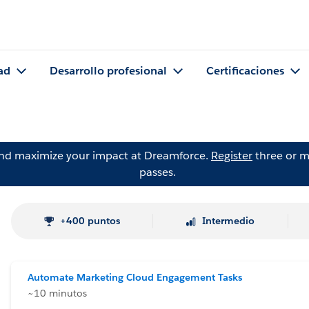
ad
Desarrollo profesional
Certificaciones
and maximize your impact at Dreamforce.
Register
three or m
passes.
+400 puntos
Intermedio
Automate Marketing Cloud Engagement Tasks
~10 minutos