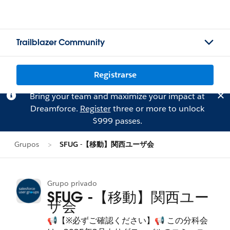
Trailblazer Community
Registrarse
Bring your team and maximize your impact at
Dreamforce.
Register
three or more to unlock
$999 passes.
Grupos
SFUG -【移動】関西ユーザ会
Grupo privado
SFUG -【移動】関西ユー
ザ会
📢【※必ずご確認ください】📢 この分科会