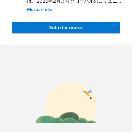
は、2025年2月よりグローバルのコミュニテ
ィプラットフォーム「User Group Osaka」
Mostrar más
へ移動し、「関西ユーザーこみゅにてぃ」と
して活動しております。
Solicitar unirse
▼新しいGroupはこちらからご参加ください
Groupページ（イベントの申し込みはこちら
から）：
https://trailblazercommunitygroups.com/s
alesforce-user-group-osaka-japan
オンラインコミュニティページ：
https://trailhead.salesforce.com/ja/trailbla
zer-
community/groups/0F94V000000DYhSSA
W