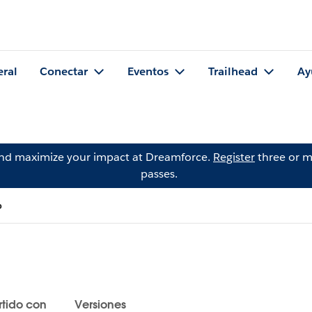
eral
Conectar
Eventos
Trailhead
Ay
and maximize your impact at Dreamforce.
Register
three or m
passes.
b
tido con
Versiones