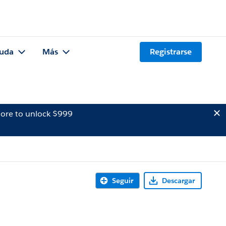
uda
Más
Registrarse
ore to unlock $999
Seguir
Descargar