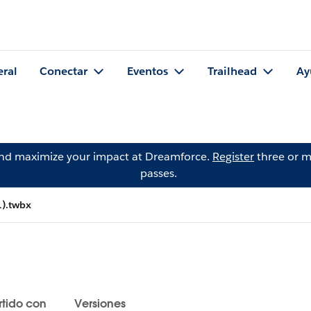
eral
Conectar
Eventos
Trailhead
Ay
and maximize your impact at Dreamforce.
Register
three or m
passes.
1).twbx
tido con
Versiones