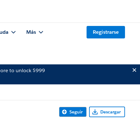
uda
Más
Registrarse
ore to unlock $999
Seguir
Descargar