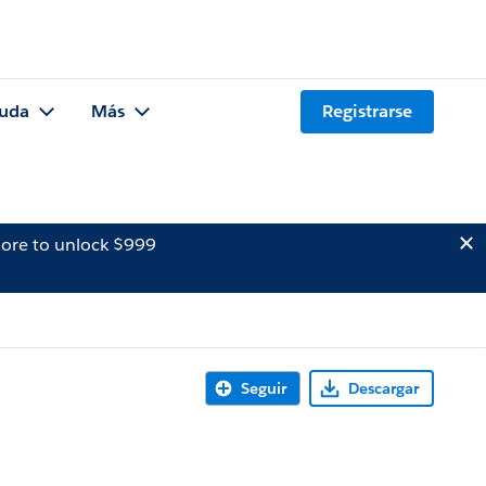
uda
Más
Registrarse
ore to unlock $999
Seguir
Descargar