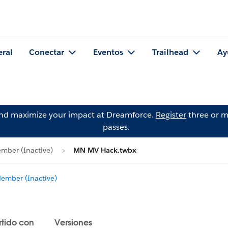
eral
Conectar
Eventos
Trailhead
Ay
and maximize your impact at Dreamforce.
Register
three or m
passes.
mber (Inactive)
MN MV Hack.twbx
mber (Inactive)
tido con
Versiones