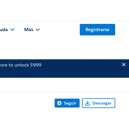
uda
Más
Registrarse
ore to unlock $999
Seguir
Descargar