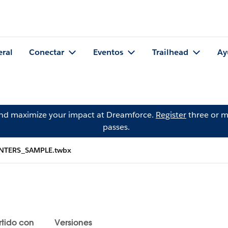
eral
Conectar
Eventos
Trailhead
Ay
and maximize your impact at Dreamforce.
Register
three or m
passes.
NTERS_SAMPLE.twbx
tido con
Versiones