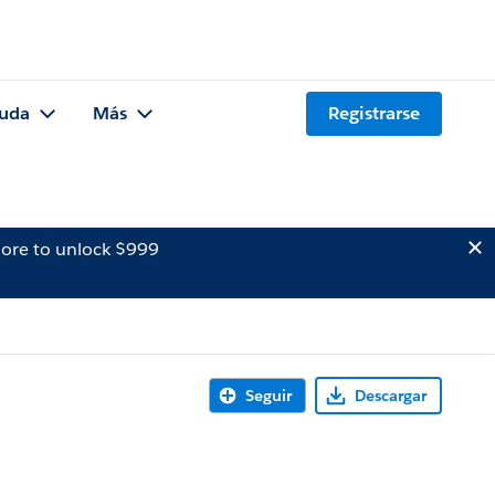
uda
Más
Registrarse
ore to unlock $999
Seguir
Descargar