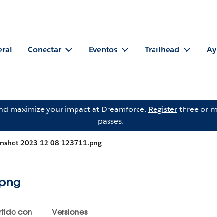
eral
Conectar
Eventos
Trailhead
Ay
and maximize your impact at Dreamforce.
Register
three or m
passes.
enshot 2023-12-08 123711.png
.png
tido con
Versiones