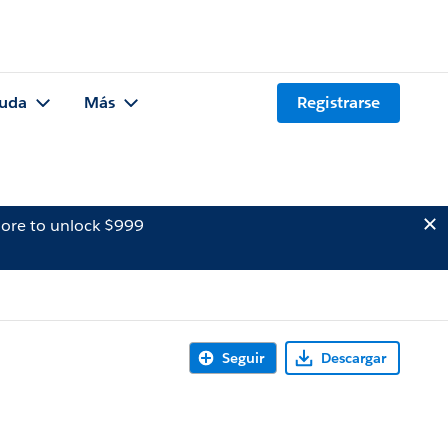
uda
Más
Registrarse
ore to unlock $999
Seguir
Descargar