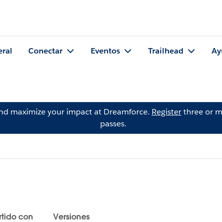
eral
Conectar
Eventos
Trailhead
Ay
and maximize your impact at Dreamforce.
Register
three or m
passes.
tido con
Versiones